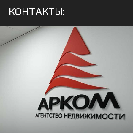
Ознакомлен(а) с
пользовательским
соглашением
ОТПРАВИТЬ
МЫ В СОЦ.СЕТЯХ
ГЛАВНАЯ
УСЛУГИ
КАТАЛОГ
Общество с ограниченной ответственностью
«Агентство недвижимости «АРКОМ» ООО АН
«АРКОМ»
Адрес: 630132 г. Новосибирск, ул. Нарымская 27 этаж 10
ИНН 5406307440
КПП 540701001
Расчетный счет: 40702810904000092078
Банк: ПАО «ПРОМСВЯЗЬБАНК» Г.МОСКВА
БИК 044525555, к/сч 30101810400000000555
Генеральный директор Решетов Александр
Владимирович