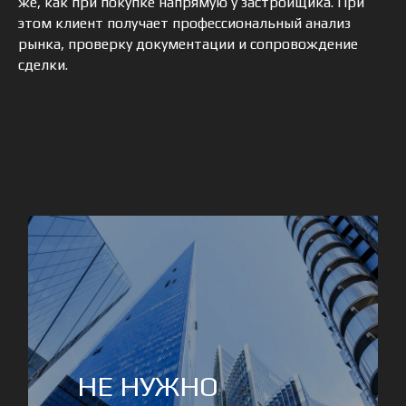
же, как при покупке напрямую у застройщика. При
этом клиент получает профессиональный анализ
рынка, проверку документации и сопровождение
сделки.
ЗВОНИТЕ ПО НОМЕРУ:
8 800 600 68
44 (доб. 500, 501)
+7 915 307 41 91
ЭЛЕКТРОННАЯ ПОЧТА:
arcom-an@group-arcom.ru
НАШИ АДРЕСА:
115191, г. Москва, ул. Гамсоновский
переулок, д. 2, стр. 1, этаж 1, офис 3