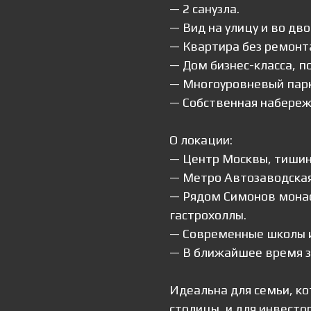
— 2 санузла.
— Вид на улицу и во дво
— Квартира без ремонта
— Дом бизнес-класса, по
— Многоуровневый парк
— Собственная набережн
О локации:
— Центр Москвы, тишина
— Метро Автозаводская
— Рядом Симонов монаст
гастрохоллы.
— Современные школы и
— В ближайшее время з
Идеальна для семьи, к
столицы, и для инвесто