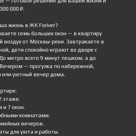
ver — готовое решение для вашей жизни и
000 000 ₽.
ша жизнь в ЖК Foriver?
ываете семь больших окон — в квартиру
й воздух от Москвы-реки. Завтракаете в
ной, дети спокойно играют во дворе с
До метро всего 9 минут пешком, а до
 Вечером — прогулка по набережной,
м или уютный вечер дома.
артире:
2 этаже.
 и 7 окон.
обными комнатами.
емейных вечеров.
ты для уюта и работы.