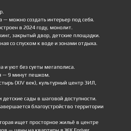
р.
 — можно создать интерьер под себя.
строен в 2024 году, монолит.
инг, закрытый двор, детские площадки.
ая со спуском к воде и зонами отдыха.
 и уют без суеты мегаполиса.
 — 9 минут пешком.
ырь (XIV век), культурный центр ЗИЛ,
 детские сады в шаговой доступности.
авершается благоустройство территории
оторая ищет просторное жильё в центре
ров — цены на квартиры в ЖК Foriver